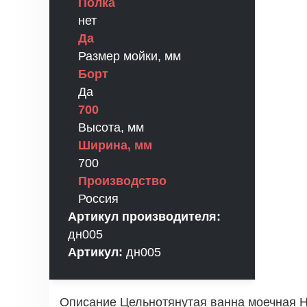
Полка
нет
Да
Размер мойки, мм
Борт
Да
700
Высота, мм
Ширина, мм
700
Производство
Россия
Артикул производителя:
дн005
Артикул:
дн005
Описание Цельнотянутая ванна моечная H