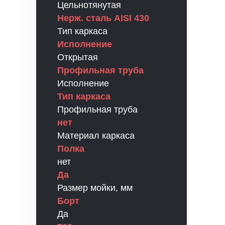
Цельнотянутая
Нерж. сталь AISI 430
Тип каркаса
Исполнение
Открытая
Профильная труба
Исполнение
Тип каркаса
Профильная труба
нет
Материал каркаса
Полка
нет
Да
Размер мойки, мм
Борт
Да