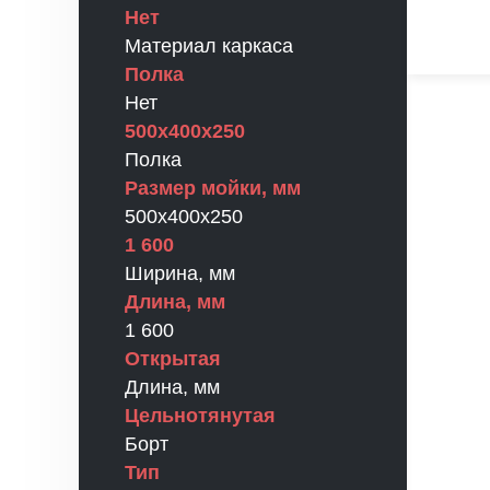
Нет
Материал каркаса
Полка
Нет
500х400х250
Полка
Размер мойки, мм
500х400х250
1 600
Ширина, мм
Длина, мм
1 600
Открытая
Длина, мм
Цельнотянутая
Борт
Тип