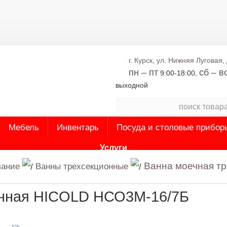
г. Курск, ул. Нижняя Луговая, 
пн – пт
сб – в
9:00-18:00,
выходной
Мебель
Инвентарь
Посуда и столовые прибор
Услуги
Ванна моечная т
вание
Ванны трехсекционные
онная HICOLD НСО3М-16/7Б