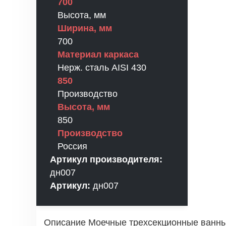
700
Высота, мм
Ширина, мм
700
Материал каркаса
Нерж. сталь AISI 430
850
Производство
Высота, мм
850
Производство
Россия
Артикул производителя:
дн007
Артикул:
дн007
Описание Моечные трехсекционные ванны